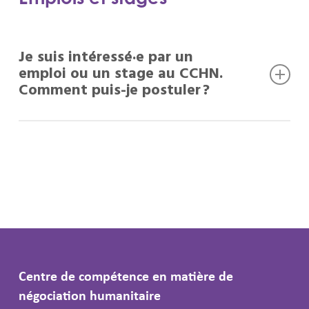
Je suis intéressé·e par un
emploi ou un stage au CCHN.
Comment puis-je postuler ?
Nous publions tous les avis de vacance sur
notre site Internet, dans notre section
page
"Carrières"
; Veuillez la consulter régulièrement
pour découvrir les postes à pourvoir. De plus,
nous publions souvent les avis de vacance sur
LinkedIn
,
Twitter
et
Facebook
, Suivez-nous
pour découvrir les avis de vacance les plus
récents.
Centre de compétence en matière de
négociation humanitaire