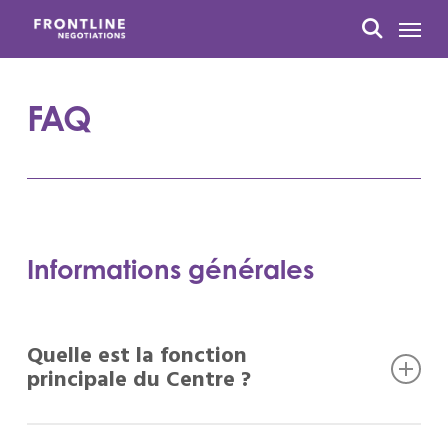
Passer
Menu
au
recherc
contenu
principal
FAQ
Informations générales
Quelle est la fonction
principale du Centre ?
Le Centre de compétences en négociation