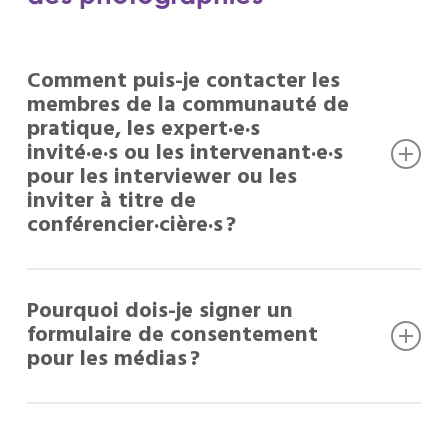
Comment puis-je contacter les
membres de la communauté de
pratique, les expert·e·s
invité·e·s ou les intervenant·e·s
pour les interviewer ou les
inviter à titre de
conférencier·cière·s ?
Veuillez
nous contacter
pour envoyer votre
Pourquoi dois-je signer un
demande, en précisant le nom et la fonction
formulaire de consentement
de la ou des personnes concernées. Leur
pour les médias ?
réponse à votre invitation dépendra de leur
disponibilité.
Vous participez à une activité du CCHN au
cours de laquelle la ou les entités