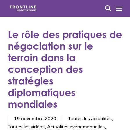
Passer
Menu
au
recherc
contenu
principal
Le rôle des pratiques de
négociation sur le
terrain dans la
conception des
stratégies
diplomatiques
mondiales
19 novembre 2020
Toutes les actualités
,
Toutes les vidéos
,
Actualités événementielles
,