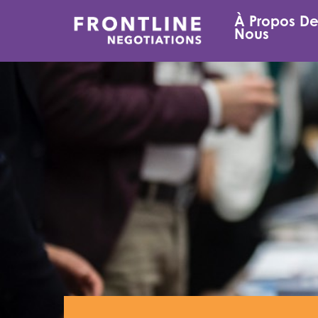
Passer
À Propos D
au
Nous
contenu
principal