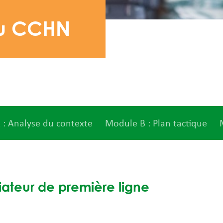
du CCHN
: Analyse du contexte
Module B : Plan tactique
iateur de première ligne