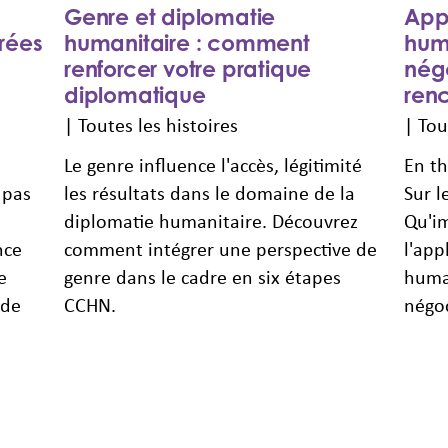
Genre et diplomatie
Appl
rées
humanitaire : comment
huma
renforcer votre pratique
négo
diplomatique
renc
|
Toutes les histoires
|
Tou
Le genre influence l'accès, légitimité
En th
 pas
les résultats dans le domaine de la
Sur l
diplomatie humanitaire. Découvrez
Qu'i
nce
comment intégrer une perspective de
l'app
e
genre dans le cadre en six étapes
human
 de
CCHN.
négo