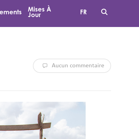
Mises À
Recherche
ements
FR
Jour
Aucun commentaire