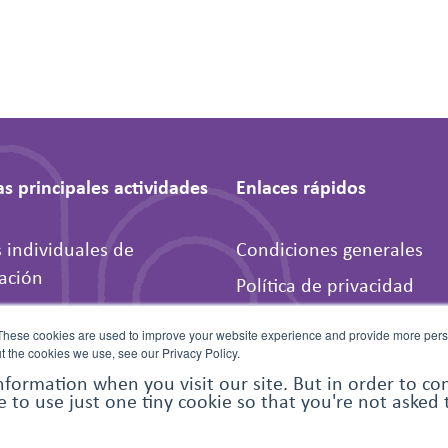
s principales actividades
Enlaces rápidos
s individuales de
Condiciones generales
ación
Política de privacidad
ades entre iguales
Preguntas frecuentes
These cookies are used to improve your website experience and provide more perso
 las organizaciones
Póngase en contacto con
t the cookies we use, see our Privacy Policy.
tarias
nformation when you visit our site. But in order to c
nosotros
e to use just one tiny cookie so that you're not asked