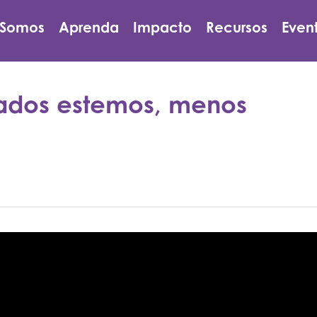
 Somos
Aprenda
Impacto
Recursos
Even
ados estemos, menos