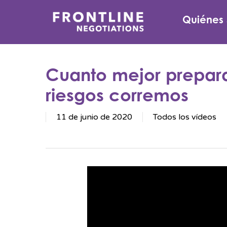
Ir
Quiénes
al
contenido
principal
Cuanto mejor prepar
riesgos corremos
11 de junio de 2020
Todos los vídeos