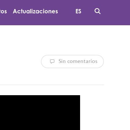
Busque
tos
Actualizaciones
ES
En
Sin comentarios