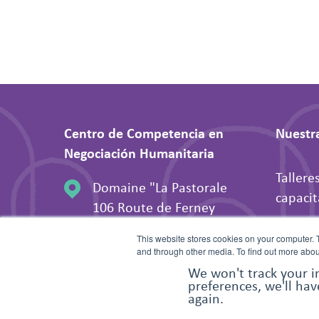
Centro de Competencia en
Nuestra
Negociación Humanitaria
Tallere
Domaine "La Pastorale
capacit
106 Route de Ferney
Activid
1202 Ginebra, Suiza
This website stores cookies on your computer. 
Apoyo a
and through other media. To find out more abou
humani
We won't track your i
preferences, we'll hav
again.