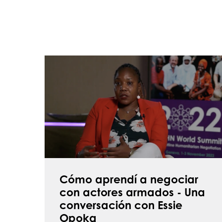
Cómo
aprendí
a
negociar
con
actores
armados
-
Una
Cómo aprendí a negociar
conversación
con actores armados - Una
con
conversación con Essie
Essie
Opoka