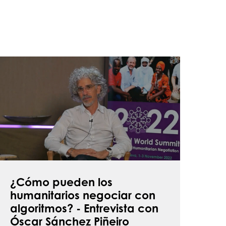
¿Cómo
ueden
os
umanitarios
egociar
on
lgoritmos?
ntrevista
¿Cómo pueden los
on
humanitarios negociar con
scar
algoritmos? - Entrevista con
ánchez
Óscar Sánchez Piñeiro