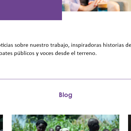
noticias sobre nuestro trabajo, inspiradoras historias
ates públicos y voces desde el terreno.
Blog
Negociar
G
con
y