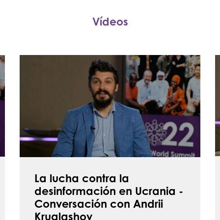
Vídeos
La
lucha
p
contra
l
la
h
desinformación
n
en
c
Ucrania
a
-
-
Conversación
E
La lucha contra la
con
c
desinformación en Ucrania -
Andrii
Ó
Conversación con Andrii
Kruglashov
S
Kruglashov