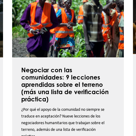
las
d
comunidades:
h
9
lecciones
r
aprendidas
t
sobre
p
el
d
terreno
Negociar con las
(más
comunidades: 9 lecciones
una
aprendidas sobre el terreno
lista
(más una lista de verificación
de
práctica)
verificación
¿Por qué el apoyo de la comunidad no siempre se
práctica)
traduce en aceptación? Nueve lecciones de los
negociadores humanitarios que trabajan sobre el
terreno, además de una lista de verificación