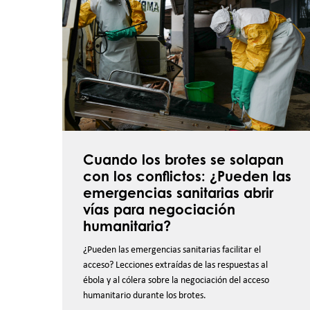
brotes
se
solapan
con
los
conflictos:
¿Pueden
las
Cuando los brotes se solapan
emergencias
con los conflictos: ¿Pueden las
sanitarias
emergencias sanitarias abrir
abrir
vías para negociación
vías
humanitaria?
para
¿Pueden las emergencias sanitarias facilitar el
negociación
acceso? Lecciones extraídas de las respuestas al
humanitaria?
ébola y al cólera sobre la negociación del acceso
humanitario durante los brotes.