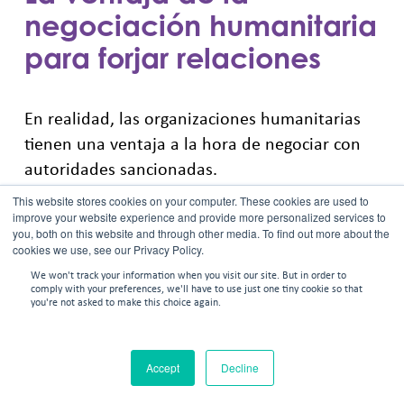
negociación humanitaria
para forjar relaciones
En realidad, las organizaciones humanitarias
tienen una ventaja a la hora de negociar con
autoridades sancionadas.
This website stores cookies on your computer. These cookies are used to
La razón podría sorprenderte.
improve your website experience and provide more personalized services to
you, both on this website and through other media. To find out more about the
cookies we use, see our Privacy Policy.
Las organizaciones humanitarias ofrecen algo
We won't track your information when you visit our site. But in order to
comply with your preferences, we'll have to use just one tiny cookie so that
que las autoridades sujetas a sanciones
you're not asked to make this choice again.
necesitan desesperadamente: legitimidad y
contacto con la comunidad internacional.
Accept
Decline
A menudo, las autoridades sancionadas se