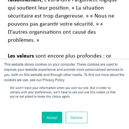
qui soutient leur position. « La situation
sécuritaire est trop dangereuse. » « Nous ne
pouvons pas garantir votre sécurité. » «
D'autres organisations ont causé des
problèmes. »
Les valeurs
sont encore plus profondes : ce
sont les croyances fondamentales et les
This website stores cookies on your computer. These cookies are used to
improve your website experience and provide more personalized services to
priorités qui guident leur raisonnement. La
you, both on this website and through other media. To find out more about the
sécurité, la souveraineté, les principes
cookies we use, see our Privacy Policy.
religieux, l'honneur familial, la loyauté
We won't track your information when you visit our site. But in order to
comply with your preferences, we'll have to use just one tiny cookie so that
politique ou le bien-être de la communauté.
you're not asked to make this choice again.
Trouver un terrain d'entente
nécessite d'aller
Accept
Decline
au-delà des positions pour comprendre le
raisonnement et les valeurs. Lorsque vous